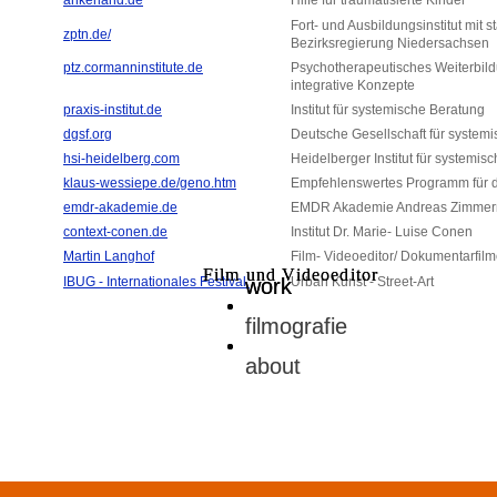
ankerland.de
Hilfe für traumatisierte Kinder
Fort- und Ausbildungsinstitut mit 
zptn.de/
Bezirksregierung Niedersachsen
ptz.cormanninstitute.de
Psychotherapeutisches Weiterbild
integrative Konzepte
praxis-institut.de
Institut für systemische Beratung
dgsf.org
Deutsche Gesellschaft für system
hsi-heidelberg.com
Heidelberger Institut für systemis
klaus-wessiepe.de/geno.htm
Empfehlenswertes Programm für 
emdr-akademie.de
EMDR Akademie Andreas Zimme
context-conen.de
Institut Dr. Marie- Luise Conen
Martin Langhof
Film- Videoeditor/ Dokumentarfil
Film und Videoeditor
Film und Videoeditor
IBUG - Internationales Festival
work
work
Urban Kunst - Street-Art
filmografie
filmografie
about
about