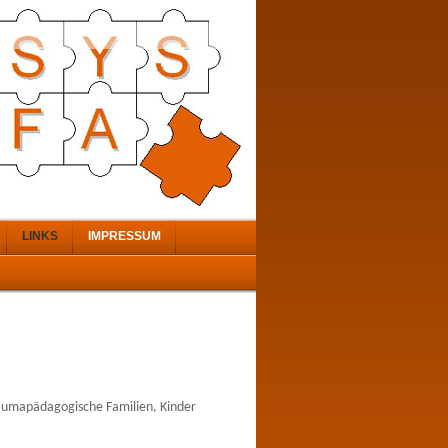
LINKS
IMPRESSUM
raumapädagogische Familien, Kinder