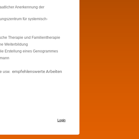
staatlicher Anerkennung der
ungszentrum für systemisch-
ische Therapie und Familientherapie
che Weiterbildung
die Erstellung eines Genogrammes
rmann
me usw.
empfehlenswerte Arbeiten
Login