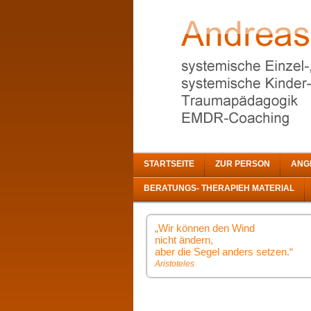
STARTSEITE
ZUR PERSON
ANG
BERATUNGS- THERAPIEH MATERIAL
„Wir können den Wind
nicht ändern,
aber die Segel anders setzen.“
Aristoteles